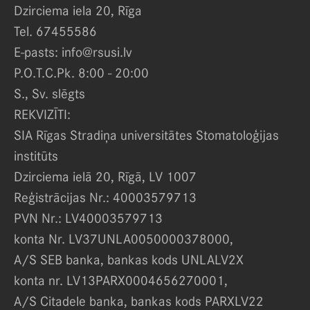
Dzirciema iela 20, Rīga
Tel. 67455586
E-pasts: info@rsusi.lv
P.O.T.C.Pk. 8:00 - 20:00
S., Sv. slēgts
REKVIZĪTI:
SIA Rīgas Stradiņa universitātes Stomatoloģijas
institūts
Dzirciema ielā 20, Rīgā, LV 1007
Reģistrācijas Nr.: 40003579713
PVN Nr.: LV40003579713
konta Nr. LV37UNLA0050000378000,
A/S SEB banka, bankas kods UNLALV2X
konta nr. LV13PARX0004656270001,
A/S Citadele banka, bankas kods PARXLV22