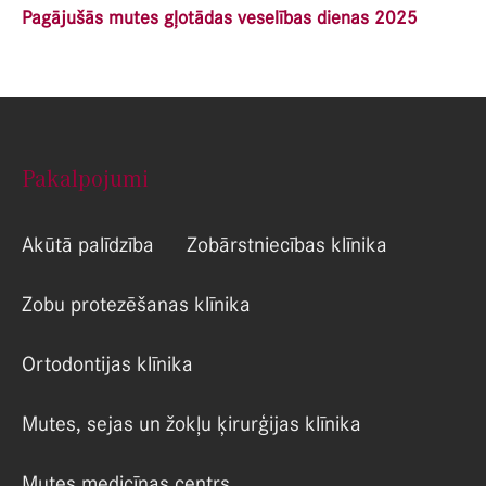
Pagājušās mutes gļotādas veselības dienas 2025
Pakalpojumi
Akūtā palīdzība
Zobārstniecības klīnika
Zobu protezēšanas klīnika
Ortodontijas klīnika
Mutes, sejas un žokļu ķirurģijas klīnika
Mutes medicīnas centrs