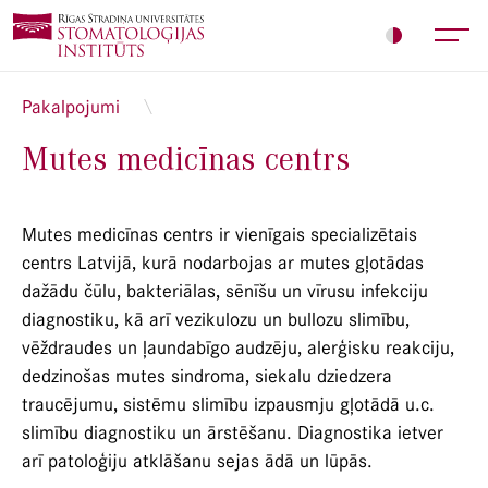
Pakalpojumi
Mutes medicīnas centrs
Mutes medicīnas centrs ir vienīgais specializētais
centrs Latvijā, kurā nodarbojas ar mutes gļotādas
dažādu čūlu, bakteriālas, sēnīšu un vīrusu infekciju
diagnostiku, kā arī vezikulozu un bullozu slimību,
vēždraudes un ļaundabīgo audzēju, alerģisku reakciju,
dedzinošas mutes sindroma, siekalu dziedzera
traucējumu, sistēmu slimību izpausmju gļotādā u.c.
slimību diagnostiku un ārstēšanu. Diagnostika ietver
arī patoloģiju atklāšanu sejas ādā un lūpās.