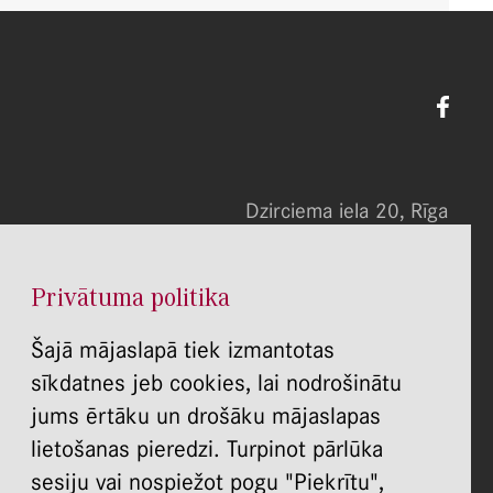
Dzirciema iela 20, Rīga
Tel. 67455586
E-pasts: info@rsusi.lv
Privātuma politika
P.O.T.C.Pk. 8:00 - 20:00
S., Sv. slēgts
Šajā mājaslapā tiek izmantotas
REKVIZĪTI:
sīkdatnes jeb cookies, lai nodrošinātu
īgas Stradiņa universitātes Stomatoloģijas institūts
jums ērtāku un drošāku mājaslapas
Dzirciema ielā 20, Rīgā, LV 1007
lietošanas pieredzi. Turpinot pārlūka
Reģistrācijas Nr.: 40003579713
sesiju vai nospiežot pogu "Piekrītu",