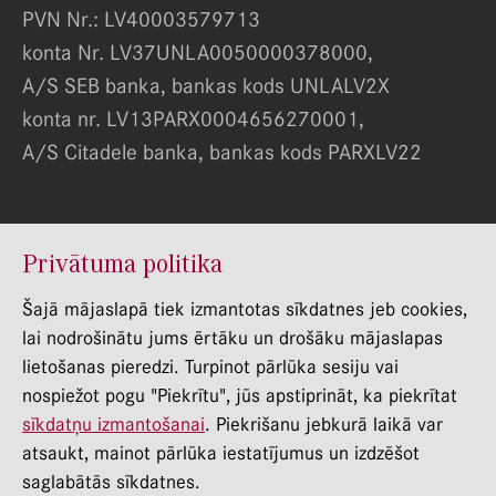
PVN Nr.: LV40003579713
konta Nr. LV37UNLA0050000378000,
A/S SEB banka, bankas kods UNLALV2X
konta nr. LV13PARX0004656270001,
A/S Citadele banka, bankas kods PARXLV22
© RSU Stomatologijas Instituts 2022
Privātuma politika
Privātuma politika
Šajā mājaslapā tiek izmantotas sīkdatnes jeb cookies,
lai nodrošinātu jums ērtāku un drošāku mājaslapas
Trauksmes celšana
lietošanas pieredzi. Turpinot pārlūka sesiju vai
Personāla atlases procesa privātuma politika
nospiežot pogu "Piekrītu", jūs apstiprināt, ka piekrītat
sīkdatņu izmantošanai
. Piekrišanu jebkurā laikā var
atsaukt, mainot pārlūka iestatījumus un izdzēšot
saglabātās sīkdatnes.
Mājas lapas izstrāde