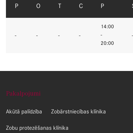
P
O
T
C
P
14:00
-
-
-
-
-
20:00
Pakalpojumi
Akūtā palīdzība
Zobārstniecības klīnika
Zobu protezēšanas klīnika