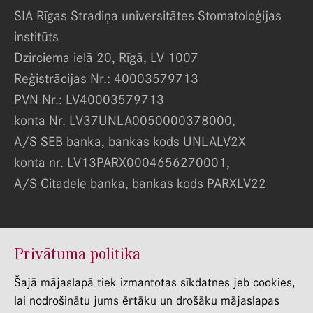
SIA Rīgas Stradiņa universitātes Stomatoloģijas
institūts
Dzirciema ielā 20, Rīgā, LV 1007
Reģistrācijas Nr.: 40003579713
PVN Nr.: LV40003579713
konta Nr. LV37UNLA0050000378000,
A/S SEB banka, bankas kods UNLALV2X
konta nr. LV13PARX0004656270001,
A/S Citadele banka, bankas kods PARXLV22
© RSU Stomatologijas Instituts 2022
Privātuma politika
Privātuma politika
Šajā mājaslapā tiek izmantotas sīkdatnes jeb cookies,
lai nodrošinātu jums ērtāku un drošāku mājaslapas
Trauksmes celšana