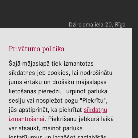
Dzirciema iela 20, Rīga
Tel. 67455586
E-pasts: info@rsusi.lv
Privātuma politika
P.O.T.C.Pk. 8:00 - 20:00
S., Sv. slēgts
Šajā mājaslapā tiek izmantotas
REKVIZĪTI:
sīkdatnes jeb cookies, lai nodrošinātu
īgas Stradiņa universitātes Stomatoloģijas institūts
jums ērtāku un drošāku mājaslapas
Dzirciema ielā 20, Rīgā, LV 1007
lietošanas pieredzi. Turpinot pārlūka
Reģistrācijas Nr.: 40003579713
sesiju vai nospiežot pogu "Piekrītu",
PVN Nr.: LV40003579713
jūs apstiprināt, ka piekrītat
sīkdatņu
konta Nr. LV37UNLA0050000378000,
izmantošanai
. Piekrišanu jebkurā laikā
A/S SEB banka, bankas kods UNLALV2X
var atsaukt, mainot pārlūka
konta nr. LV13PARX0004656270001,
iestatījumus un izdzēšot saglabātās