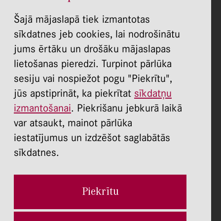
P.O.T.C.Pk. 8:00 - 20:00
S., Sv. slēgts
Šajā mājaslapā tiek izmantotas
REKVIZĪTI:
sīkdatnes jeb cookies, lai nodrošinātu
īgas Stradiņa universitātes Stomatoloģijas institūts
jums ērtāku un drošāku mājaslapas
Dzirciema ielā 20, Rīgā, LV 1007
lietošanas pieredzi. Turpinot pārlūka
Reģistrācijas Nr.: 40003579713
sesiju vai nospiežot pogu "Piekrītu",
PVN Nr.: LV40003579713
jūs apstiprināt, ka piekrītat
sīkdatņu
konta Nr. LV37UNLA0050000378000,
izmantošanai
. Piekrišanu jebkurā laikā
A/S SEB banka, bankas kods UNLALV2X
var atsaukt, mainot pārlūka
konta nr. LV13PARX0004656270001,
iestatījumus un izdzēšot saglabātās
A/S Citadele banka, bankas kods PARXLV22
sīkdatnes.
Piekrītu