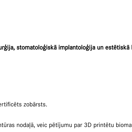
rurģija, stomatoloģiskā implantoloģija un estētiskā 
rtificēts zobārsts.
ntūras nodaļā, veic pētījumu par 3D printētu biom