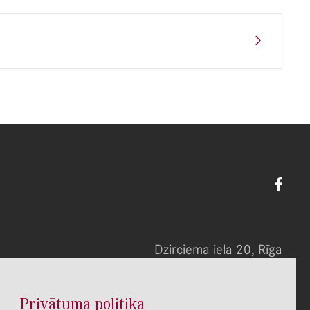
Dzirciema iela 20, Rīga
Tel. 67455586
E-pasts: info@rsusi.lv
Privātuma politika