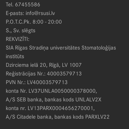
Tel. 67455586
E-pasts: info@rsusi.lv
P.O.T.C.Pk. 8:00 - 20:00
S., Sv. slēgts
REKVIZĪTI:
SIA Rīgas Stradiņa universitātes Stomatoloģijas
institūts
Dzirciema ielā 20, Rīgā, LV 1007
Reģistrācijas Nr.: 40003579713
PVN Nr.: LV40003579713
konta Nr. LV37UNLA0050000378000,
A/S SEB banka, bankas kods UNLALV2X
konta nr. LV13PARX0004656270001,
A/S Citadele banka, bankas kods PARXLV22