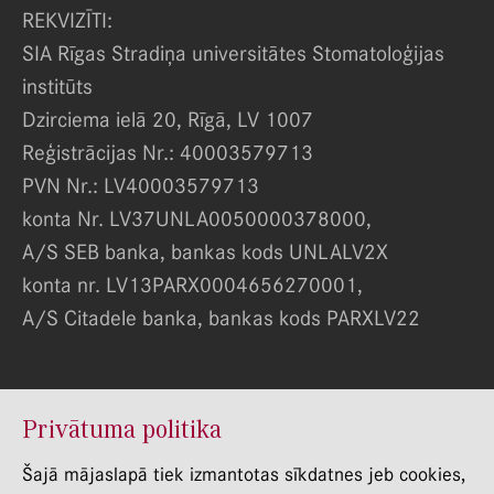
REKVIZĪTI:
SIA Rīgas Stradiņa universitātes Stomatoloģijas
institūts
Dzirciema ielā 20, Rīgā, LV 1007
Reģistrācijas Nr.: 40003579713
PVN Nr.: LV40003579713
konta Nr. LV37UNLA0050000378000,
A/S SEB banka, bankas kods UNLALV2X
konta nr. LV13PARX0004656270001,
A/S Citadele banka, bankas kods PARXLV22
© RSU Stomatologijas Instituts 2022
Privātuma politika
Privātuma politika
Šajā mājaslapā tiek izmantotas sīkdatnes jeb cookies,